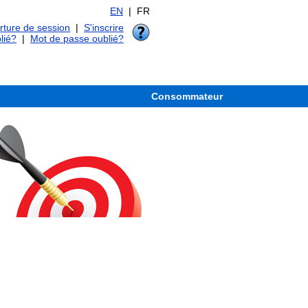
EN
| FR
ture de session
|
S'inscrire
lié?
|
Mot de passe oublié?
Consommateur