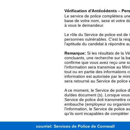
Vérification d'Antécédents – Pe
Le service de police complètera une
base de votre nom, sexe et votre d
à vous le demandeur.
Le rôle du Service de police est de v
personnes vulnérables. C'est la res
l'aptitude du candidat à répondre au
Remarque:
Si les résultats de la V
concluants, une recherche sur la ba
confirme que vous avez reçu une su
l'information sera transmise au Minis
tout ou en partie des informations 
information est autorisée par le mini
sera retourné au Service de police e
A ce moment, le Service de police d
du/des document (s). Lorsque vous 
Service de police doit transmettre c
embauche (employeur ou organisme 
l'information, le Service de police
qu'ils sont incapables de compléter
courriel: Services de Police de Cornwall