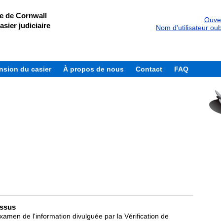
ce de Cornwall
Ouver
asier judiciaire
Nom d'utilisateur oub
sion du casier
À propos de nous
Contact
FAQ
ssus
men de l'information divulguée par la Vérification de