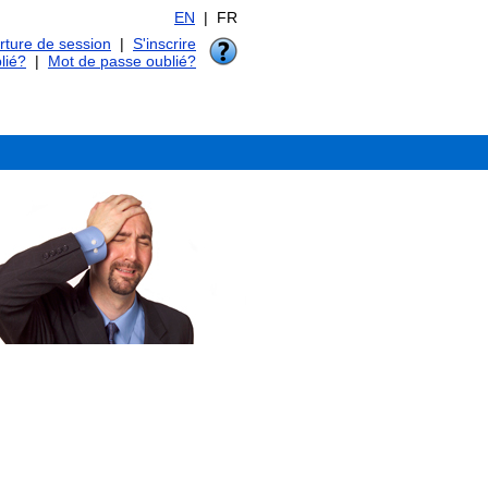
EN
| FR
ture de session
|
S'inscrire
lié?
|
Mot de passe oublié?