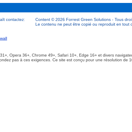
laît contactez:
Content © 2026 Forrest Green Solutions - Tous droit
Le contenu ne peut être copié ou reproduit en tout o
wall
x 31+, Opera 36+, Chrome 49+, Safari 10+, Edge 16+ et divers navigate
épondez pas à ces exigences. Ce site est conçu pour une résolution de 