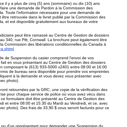
e il y a plus de cinq (5) ans (sommaire) ou dix (10) ans
e à faire une demande de Pardon à la Commission des
ada. Toute l'information nécessaire pour une demande de
 être retrouvée dans le livret publié par la Commission des
da, et est disponible gratuitement aux bureaux de votre
udiciaire peut être ramassé au Centre de Gestion de dossiers
au 340, rue Pitt, Cornwall. La brochure peut également être
 la Commission des libérations conditionnelles du Canada à
fra.shtml
.
e de Suspension du casier comprend l'envoi de vos
e fait en vous présentant au Centre de Gestion des dossiers.
n composant le (613) 933-5000 x2401 entre 08:00 et 16:00
mmis de bureau sera disponible pour prendre vos empreintes
ppliquent à la demande et vous devez vous présenter avec
vec photo).
ront retournées par la GRC, une copie de la vérification des
 prise pour chaque service de police où vous avez vécu dans
 ce formulaire doit être présenté au Centre de Gestion des
ndi et entre 08:00 et 15:30 du Mardi au Vendredi, et ce, avec
avec photo). Des frais de 33,90 $ vous seront facturés pour ce
t ou d'un représentant pour demander une Suspension du