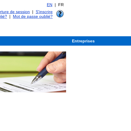
EN
| FR
ture de session
|
S'inscrire
lié?
|
Mot de passe oublié?
Entreprises