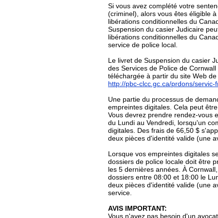
Si vous avez complété votre sentenc
(criminel), alors vous êtes éligibl
libérations conditionnelles du Can
Suspension du casier Judicaire peut
libérations conditionnelles du Cana
service de police local.
Le livret de Suspension du casier J
des Services de Police de Cornwall 
téléchargée à partir du site Web de
http://pbc-clcc.gc.ca/prdons/servic-
Une partie du processus de demand
empreintes digitales. Cela peut êtr
Vous devrez prendre rendez-vous e
du Lundi au Vendredi, lorsqu'un co
digitales. Des frais de 66,50 $ s'a
deux pièces d'identité valide (une a
Lorsque vos empreintes digitales se
dossiers de police locale doit être
les 5 dernières années. À Cornwall,
dossiers entre 08:00 et 18:00 le Lu
deux pièces d'identité valide (une 
service.
AVIS IMPORTANT:
Vous n'avez pas besoin d'un avoca