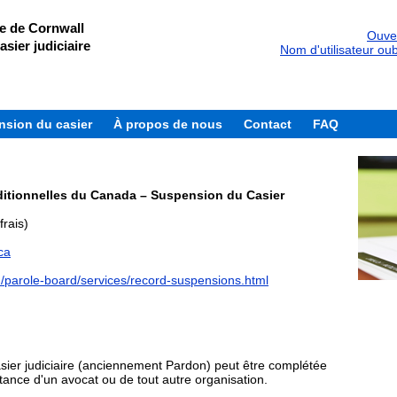
ce de Cornwall
Ouver
asier judiciaire
Nom d'utilisateur oub
sion du casier
À propos de nous
Contact
FAQ
ditionnelles du Canada – Suspension du Casier
rais)
ca
/parole-board/services/record-suspensions.html
er judiciaire (anciennement Pardon) peut être complétée
istance d'un avocat ou de tout autre organisation.