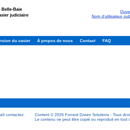
 Belle-Baie
Ouver
sier judiciaire
Nom d'utilisateur oub
sion du casier
À propos de nous
Contact
FAQ
laît contactez:
Content © 2026 Forrest Green Solutions - Tous droit
Le contenu ne peut être copié ou reproduit en tout o