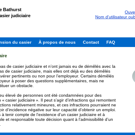
e Bathurst
Ouver
asier judiciaire
Nom d'utilisateur oub
sion du casier
À propos de nous
Contact
FAQ
aire
as de casier judiciaire et n’ont jamais eu de démêlés avec la
as de casier judiciaire, mais elles ont déjà eu des démêlés
’avérer pertinents ou non pour l’employeur. Certains démêlés
ployeur à poser des questions supplémentaires, mais ne
ituer un obstacle.
eu élevé de personnes ont été condamnées pour des
n « casier judiciaire ». Il peut s’agir d’infractions qui remontent
ions relativement mineures, et ces infractions pourraient ne
ir d’incidence négative sur leur capacité d’obtenir un emploi.
tenir compte de l’existence d’un casier judiciaire et à
le et responsable toute décision quant à l’admissibilité d’un
.