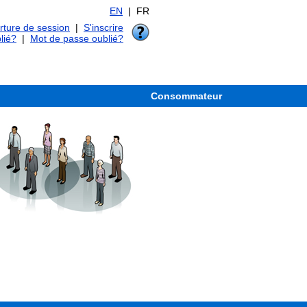
EN
| FR
ture de session
|
S'inscrire
lié?
|
Mot de passe oublié?
Consommateur