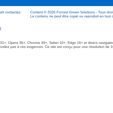
laît contactez:
Content © 2026 Forrest Green Solutions - Tous droit
Le contenu ne peut être copié ou reproduit en tout o
t
x 31+, Opera 36+, Chrome 49+, Safari 10+, Edge 16+ et divers navigate
épondez pas à ces exigences. Ce site est conçu pour une résolution de 